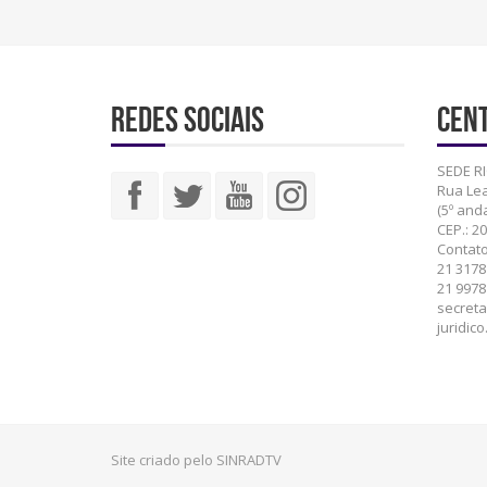
Redes sociais
Cent
SEDE RI
Rua Lea
(5º anda
CEP.: 2
Contato
21 3178
21 9978
secreta
juridic
Site criado pelo SINRADTV