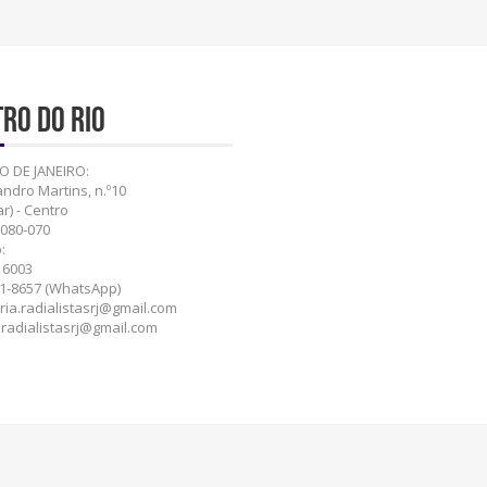
ro do Rio
O DE JANEIRO:
ndro Martins, n.º10
r) - Centro
0080-070
:
 6003
1-8657 (WhatsApp)
ria.radialistasrj@gmail.com
o.radialistasrj@gmail.com