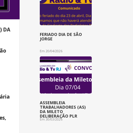
) DA
FERIADO DIA DE SÃO
JORGE
são
Em 20/04/2026
ária
ASSEMBLEIA
TRABALHADORES (AS)
DA MILETO
DELIBERAÇÃO PLR
es,
Em 30/03/2026