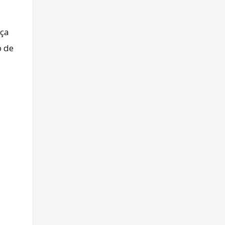
nça
o de