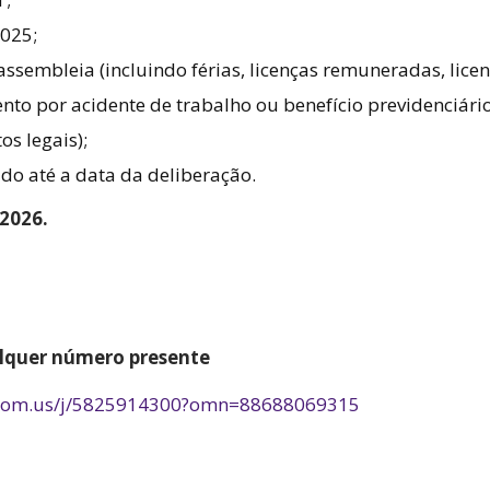
025;
ssembleia (incluindo férias, licenças remuneradas, lice
o por acidente de trabalho ou benefício previdenciári
os legais);
do até a data da deliberação.
2026.
lquer número presente
zoom.us/j/5825914300?omn=88688069315