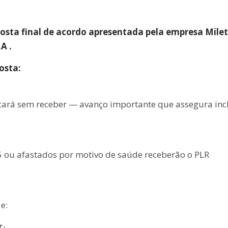
posta final de acordo apresentada pela empresa Mile
A .
osta:
cará sem receber — avanço importante que assegura inc
 ou afastados por motivo de saúde receberão o PLR
e:
T;