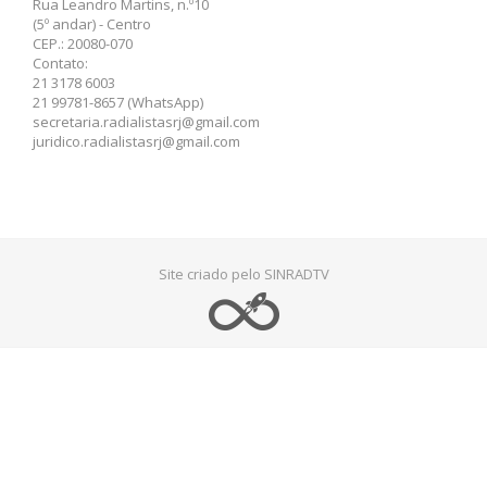
Rua Leandro Martins, n.º10
(5º andar) - Centro
CEP.: 20080-070
Contato:
21 3178 6003
21 99781-8657 (WhatsApp)
secretaria.radialistasrj@gmail.com
juridico.radialistasrj@gmail.com
Site criado pelo SINRADTV