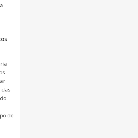
ua
tos
a
ria
os
rar
r das
ado
mpo de