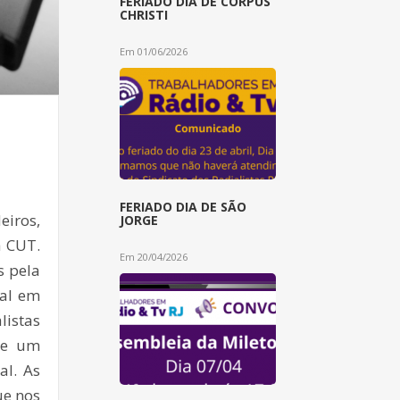
FERIADO DIA DE CORPUS
CHRISTI
Em 01/06/2026
FERIADO DIA DE SÃO
eiros,
JORGE
a CUT.
Em 20/04/2026
s pela
ial em
istas
de um
al. As
ue nos