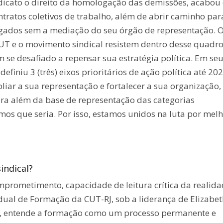
ndicato o direito da homologação das demissões, acabou
ntratos coletivos de trabalho, além de abrir caminho par
egados sem a mediação do seu órgão de representação. 
CUT e o movimento sindical resistem dentro desse quadr
em se desafiado a repensar sua estratégia política. Em seu
iniu 3 (três) eixos prioritários de ação política até 202
liar a sua representação e fortalecer a sua organização
para além da base de representação das categorias
amos que seria. Por isso, estamos unidos na luta por mel
indical?
omprometimento, capacidade de leitura crítica da realida
adual de Formação da CUT-RJ, sob a liderança de Elizabet
al), entende a formação como um processo permanente e