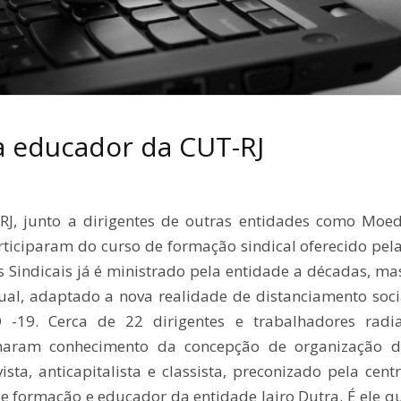
a educador da CUT-RJ
RJ, junto a dirigentes de outras entidades como Moed
articiparam do curso de formação sindical oferecido pel
s Sindicais já é ministrado pela entidade a décadas, ma
rtual, adaptado a nova realidade de distanciamento soc
19. Cerca de 22 dirigentes e trabalhadores radial
omaram conhecimento da concepção de organização 
ista, anticapitalista e classista, preconizado pela centr
e formação e educador da entidade Jairo Dutra. É ele q