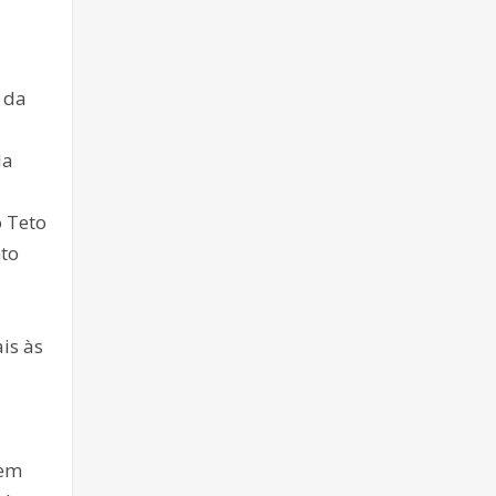
 da
da
 Teto
nto
is às
sem