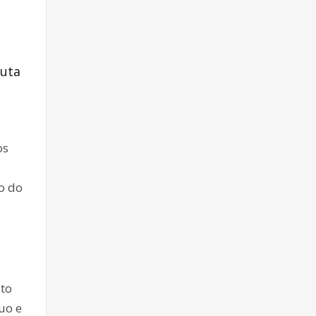
luta
os
o do
sto
uo e