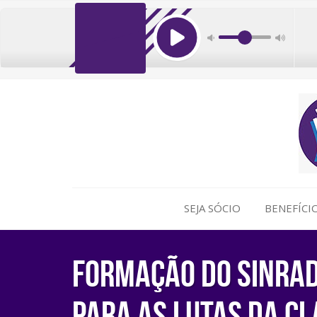
SEJA SÓCIO
BENEFÍCI
Formação do SINRADT
para as lutas da c