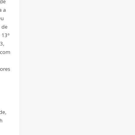
 de
a a
Ou
o de
 13º
3,
, com
hores
de,
h